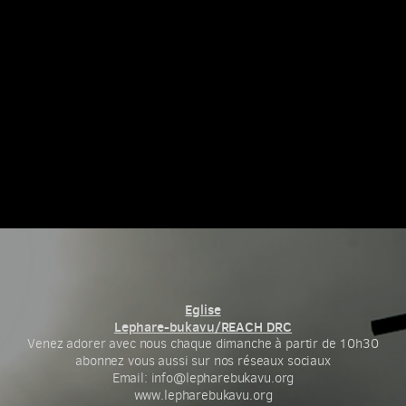
Eglise
Lephare-bukavu/REACH DRC
Venez adorer avec nous chaque dimanche à partir de 10h30
abonnez vous aussi sur nos réseaux sociaux
Email: info@lepharebukavu.org
www.lepharebukavu.org